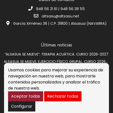
948 56 21 61 | 948 56 38 55
altsasu@altsasu.net
García Ximénez 36 | C.P. 31800 | Alsasua (NAVARRA)
Últimas noticias
“ALSASUA SE MUEVE”. TERAPIA ACUÁTICA. CURSO 2026-2027
ALSASUA SE MUEVE. EJERCICIO FÍSICO GRUPAL. CURSO 2026-2027
SUBASTA VIVIENDA EN CALLE GRUPO SAN PEDRO A 2
Usamos cookies para mejorar su experiencia de
navegación en nuestra web, para mostrarle
Programación de verano 2026: música, circo y cultura para disfrutar en la calle
contenidos personalizados y analizar el tráfico
Listados provisionales escuelas deportivas 2026-2027
de nuestra web.
PROCESO DE CONTRATACIÓN DE OCHO PERSONAS DESEMPLEADAS. RESULTADOS DEFINITIVOS
Aceptar todas
Rechazar todas
Aviso legal
Política de Cookies
Accesibilidad
Buzón de sugerencias
Configurar
Política de Seguridad de la Información