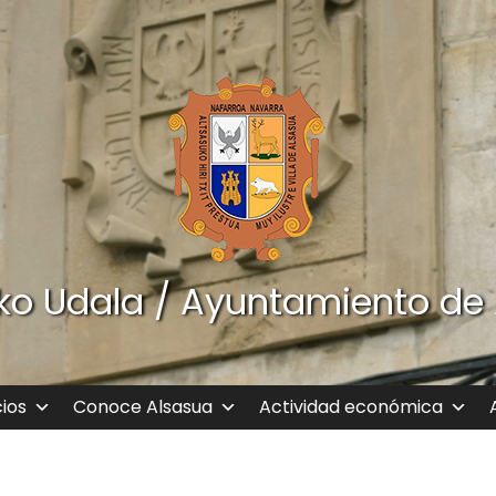
ko Udala / Ayuntamiento de
cios
Conoce Alsasua
Actividad económica