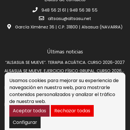
948 56 21 61 | 948 56 38 55
altsasu@altsasu.net
García Ximénez 36 | C.P. 31800 | Alsasua (NAVARRA)
Últimas noticias
“ALSASUA SE MUEVE”. TERAPIA ACUÁTICA. CURSO 2026-2027
ALSASUA SE MUEVE. EJERCICIO FÍSICO GRUPAL. CURSO 2026-2027
SUBASTA VIVIENDA EN CALLE GRUPO SAN PEDRO A 2
Usamos cookies para mejorar su experiencia de
navegación en nuestra web, para mostrarle
Programación de verano 2026: música, circo y cultura para disfrutar en la calle
contenidos personalizados y analizar el tráfico
Listados provisionales escuelas deportivas 2026-2027
de nuestra web.
PROCESO DE CONTRATACIÓN DE OCHO PERSONAS DESEMPLEADAS. RESULTADOS DEFINITIVOS
Aceptar todas
Rechazar todas
Aviso legal
Política de Cookies
Accesibilidad
Buzón de sugerencias
Configurar
Política de Seguridad de la Información