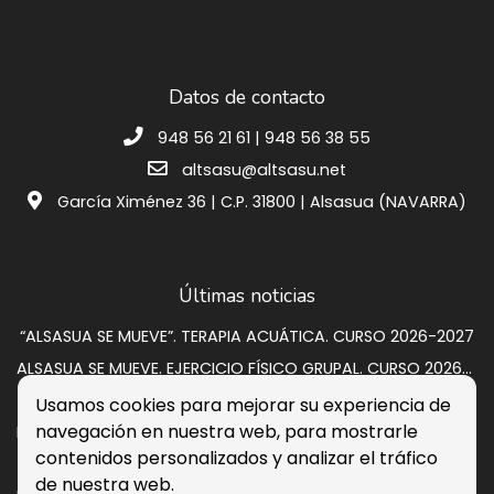
Datos de contacto
948 56 21 61 | 948 56 38 55
altsasu@altsasu.net
García Ximénez 36 | C.P. 31800 | Alsasua (NAVARRA)
Últimas noticias
“ALSASUA SE MUEVE”. TERAPIA ACUÁTICA. CURSO 2026-2027
ALSASUA SE MUEVE. EJERCICIO FÍSICO GRUPAL. CURSO 2026-2027
SUBASTA VIVIENDA EN CALLE GRUPO SAN PEDRO A 2
Usamos cookies para mejorar su experiencia de
navegación en nuestra web, para mostrarle
Programación de verano 2026: música, circo y cultura para disfrutar en la calle
contenidos personalizados y analizar el tráfico
Listados provisionales escuelas deportivas 2026-2027
de nuestra web.