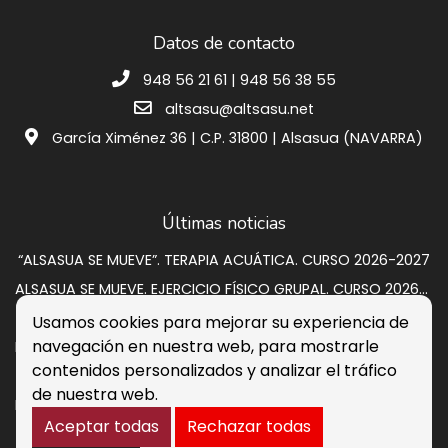
Datos de contacto
948 56 21 61 | 948 56 38 55
altsasu@altsasu.net
García Ximénez 36 | C.P. 31800 | Alsasua (NAVARRA)
Últimas noticias
“ALSASUA SE MUEVE”. TERAPIA ACUÁTICA. CURSO 2026-2027
ALSASUA SE MUEVE. EJERCICIO FÍSICO GRUPAL. CURSO 2026-2027
SUBASTA VIVIENDA EN CALLE GRUPO SAN PEDRO A 2
Usamos cookies para mejorar su experiencia de
navegación en nuestra web, para mostrarle
Programación de verano 2026: música, circo y cultura para disfrutar en la calle
contenidos personalizados y analizar el tráfico
Listados provisionales escuelas deportivas 2026-2027
de nuestra web.
PROCESO DE CONTRATACIÓN DE OCHO PERSONAS DESEMPLEADAS. RESULTADOS DEFINITIVOS
Aceptar todas
Rechazar todas
Aviso legal
Política de Cookies
Accesibilidad