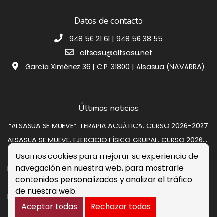
Datos de contacto
948 56 21 61 | 948 56 38 55
altsasu@altsasu.net
García Ximénez 36 | C.P. 31800 | Alsasua (NAVARRA)
Últimas noticias
“ALSASUA SE MUEVE”. TERAPIA ACUÁTICA. CURSO 2026-2027
ALSASUA SE MUEVE. EJERCICIO FÍSICO GRUPAL. CURSO 2026-2027
SUBASTA VIVIENDA EN CALLE GRUPO SAN PEDRO A 2
Usamos cookies para mejorar su experiencia de
navegación en nuestra web, para mostrarle
Programación de verano 2026: música, circo y cultura para disfrutar en la calle
contenidos personalizados y analizar el tráfico
Listados provisionales escuelas deportivas 2026-2027
de nuestra web.
PROCESO DE CONTRATACIÓN DE OCHO PERSONAS DESEMPLEADAS. RESULTADOS DEFINITIVOS
Aceptar todas
Rechazar todas
Aviso legal
Política de Cookies
Accesibilidad