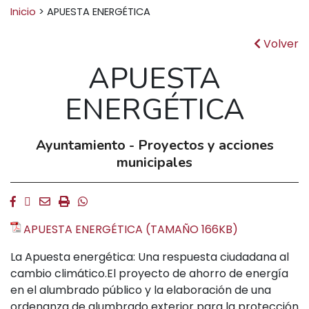
Buscar:
Inicio
>
APUESTA ENERGÉTICA
Volver
APUESTA
ENERGÉTICA
Ayuntamiento - Proyectos y acciones
municipales
Facebook
Twitter
Email
Imprimir
Whatsapp
APUESTA ENERGÉTICA (TAMAÑO 166KB)
La Apuesta energética: Una respuesta ciudadana al
cambio climático.El proyecto de ahorro de energía
en el alumbrado público y la elaboración de una
ordenanza de alumbrado exterior para la protección