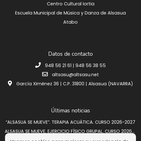
Centro Cultural Iortia
Escuela Municipal de Música y Danza de Alsasua
Atabo
Datos de contacto
948 56 21 61 | 948 56 38 55
altsasu@altsasu.net
García Ximénez 36 | C.P. 31800 | Alsasua (NAVARRA)
Últimas noticias
“ALSASUA SE MUEVE”. TERAPIA ACUÁTICA. CURSO 2026-2027
ALSASUA SE MUEVE. EJERCICIO FÍSICO GRUPAL. CURSO 2026-2027
SUBASTA VIVIENDA EN CALLE GRUPO SAN PEDRO A 2