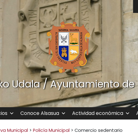
ko Udala / Ayuntamiento de
cios
Conoce Alsasua
Actividad económica
va Municipal
>
Policía Municipal
>
Comercio sedentario