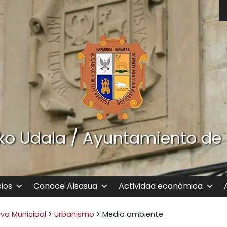
ko Udala / Ayuntamiento de
cios
Conoce Alsasua
Actividad económica
va Municipal
>
Urbanismo
>
Medio ambiente