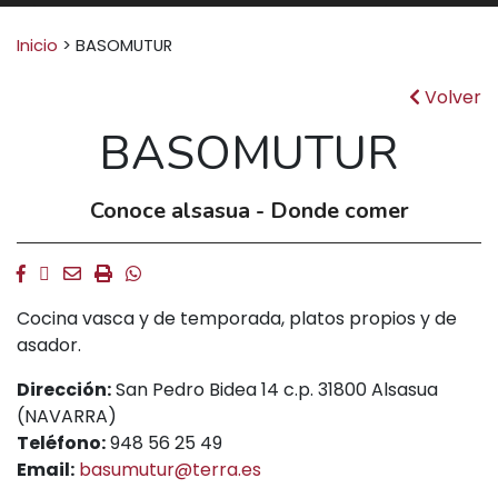
Buscar:
Inicio
>
BASOMUTUR
Volver
BASOMUTUR
Conoce alsasua - Donde comer
Facebook
Twitter
Email
Imprimir
Whatsapp
Cocina vasca y de temporada, platos propios y de
asador.
Dirección:
San Pedro Bidea 14 c.p. 31800 Alsasua
(NAVARRA)
Teléfono:
948 56 25 49
Email:
basumutur@terra.es