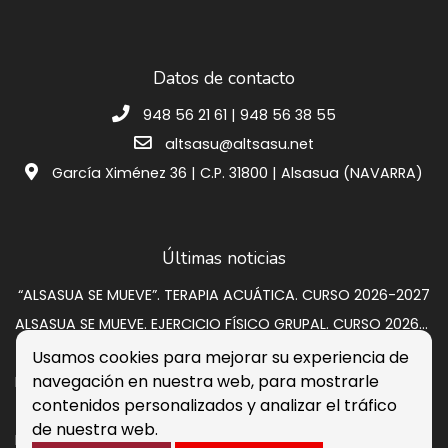
Datos de contacto
948 56 21 61 | 948 56 38 55
altsasu@altsasu.net
García Ximénez 36 | C.P. 31800 | Alsasua (NAVARRA)
Últimas noticias
“ALSASUA SE MUEVE”. TERAPIA ACUÁTICA. CURSO 2026-2027
ALSASUA SE MUEVE. EJERCICIO FÍSICO GRUPAL. CURSO 2026-2027
SUBASTA VIVIENDA EN CALLE GRUPO SAN PEDRO A 2
Usamos cookies para mejorar su experiencia de
navegación en nuestra web, para mostrarle
Programación de verano 2026: música, circo y cultura para disfrutar en la calle
contenidos personalizados y analizar el tráfico
Listados provisionales escuelas deportivas 2026-2027
de nuestra web.
PROCESO DE CONTRATACIÓN DE OCHO PERSONAS DESEMPLEADAS. RESULTADOS DEFINITIVOS