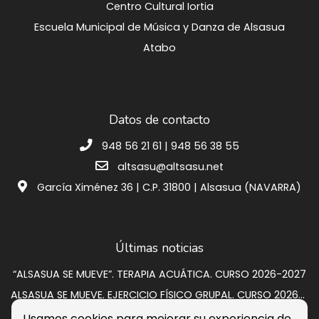
Centro Cultural Iortia
Escuela Municipal de Música y Danza de Alsasua
Atabo
Datos de contacto
948 56 21 61 | 948 56 38 55
altsasu@altsasu.net
García Ximénez 36 | C.P. 31800 | Alsasua (NAVARRA)
Últimas noticias
“ALSASUA SE MUEVE”. TERAPIA ACUÁTICA. CURSO 2026-2027
ALSASUA SE MUEVE. EJERCICIO FÍSICO GRUPAL. CURSO 2026-2027
SUBASTA VIVIENDA EN CALLE GRUPO SAN PEDRO A 2
Usamos cookies para mejorar su experiencia de