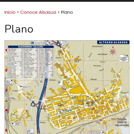
Buscar:
Inicio
>
Conoce Alsasua
>
Plano
Plano