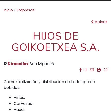
Buscar:
Inicio
>
Empresas
Volver
HIJOS DE
GOIKOETXEA S.A.
Dirección:
San Miguel 6
Facebook
Twitter
Email
Impri
W
Comercialización y distribución de todo tipo de
bebidas:
Vinos.
Cervezas.
Agua.