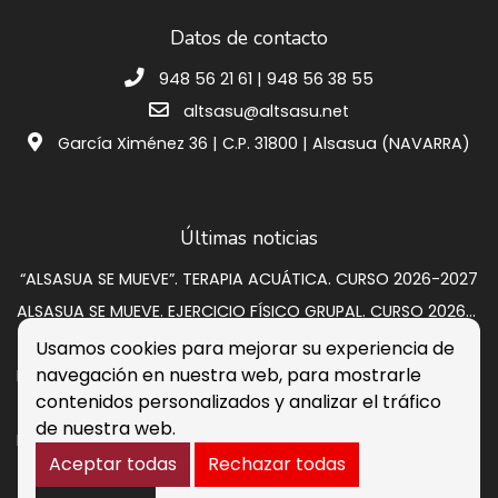
Datos de contacto
948 56 21 61 | 948 56 38 55
altsasu@altsasu.net
García Ximénez 36 | C.P. 31800 | Alsasua (NAVARRA)
Últimas noticias
“ALSASUA SE MUEVE”. TERAPIA ACUÁTICA. CURSO 2026-2027
ALSASUA SE MUEVE. EJERCICIO FÍSICO GRUPAL. CURSO 2026-2027
SUBASTA VIVIENDA EN CALLE GRUPO SAN PEDRO A 2
Usamos cookies para mejorar su experiencia de
navegación en nuestra web, para mostrarle
Programación de verano 2026: música, circo y cultura para disfrutar en la calle
contenidos personalizados y analizar el tráfico
Listados provisionales escuelas deportivas 2026-2027
de nuestra web.
PROCESO DE CONTRATACIÓN DE OCHO PERSONAS DESEMPLEADAS. RESULTADOS DEFINITIVOS
Aceptar todas
Rechazar todas
Aviso legal
Política de Cookies
Accesibilidad