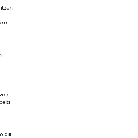
ntzen
uko
n
zen.
 dela
 XIII