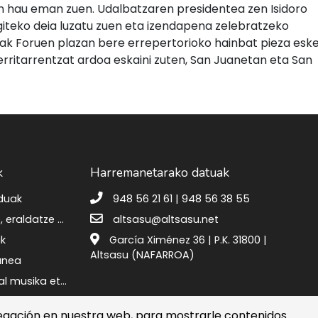
n hau eman zuen. Udalbatzaren presidentea zen Isidoro
giteko deia luzatu zuen eta izendapena zelebratzeko
ak Foruen plazan bere errepertorioko hainbat pieza eske
erritarrentzat ardoa eskaini zuten, San Juanetan eta San
k
Harremanetarako datuak
eduak
948 56 21 61 | 948 56 38 55
Berreskuratze, eraldatze eta erresilientzia plana
altsasu@altsasu.net
ak
García Ximénez 36 | P.K. 31800 |
Altsasu (NAFARROA)
gunea
Altsasuko udal musika eta dantza eskola
egación en nuestra web, para mostrarle contenidos