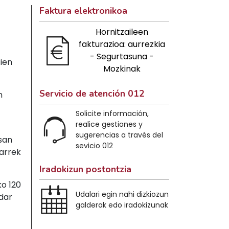
Faktura elektronikoa
Hornitzaileen
fakturazioa: aurrezkia
- Segurtasuna -
ien
Mozkinak
Servicio de atención 012
n
Solicite información,
realice gestiones y
sugerencias a través del
san
sevicio 012
iarrek
Iradokizun postontzia
ko 120
Udalari egin nahi dizkiozun
ndar
galderak edo iradokizunak