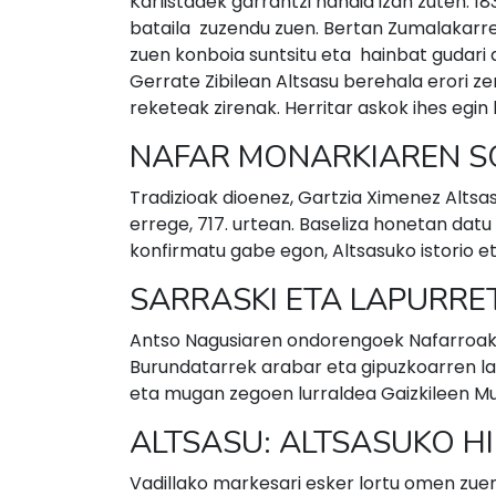
Karlistadek garrantzi handia izan zuten. 
bataila zuzendu zuen. Bertan Zumalakarre
zuen konboia suntsitu eta hainbat gudari at
Gerrate Zibilean Altsasu berehala erori z
reketeak zirenak. Herritar askok ihes egin 
NAFAR MONARKIAREN S
Tradizioak dioenez, Gartzia Ximenez Alts
errege, 717. urtean. Baseliza honetan datu
konfirmatu gabe egon, Altsasuko istorio e
SARRASKI ETA LAPURRE
Antso Nagusiaren ondorengoek Nafarroako
Burundatarrek arabar eta gipuzkoarren lap
eta mugan zegoen lurraldea Gaizkileen Mu
ALTSASU: ALTSASUKO HI
Vadillako markesari esker lortu omen zuen