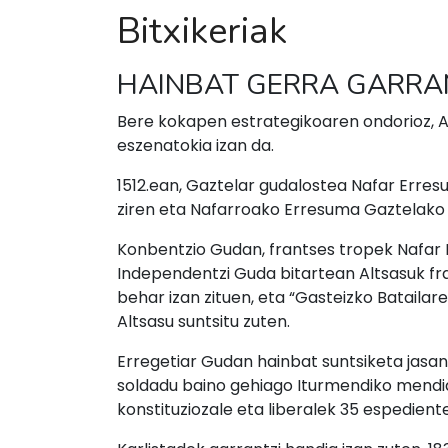
Bitxikeriak
HAINBAT GERRA GARRA
Bere kokapen estrategikoaren ondorioz, Al
eszenatokia izan da.
1512.ean, Gaztelar gudalostea Nafar Erres
ziren eta Nafarroako Erresuma Gaztelako 
Konbentzio Gudan, frantses tropek Nafar I
Independentzi Guda bitartean Altsasuk fr
behar izan zituen, eta “Gasteizko Batailare
Altsasu suntsitu zuten.
Erregetiar Gudan hainbat suntsiketa jasan 
soldadu baino gehiago Iturmendiko mendian
konstituziozale eta liberalek 35 espedient