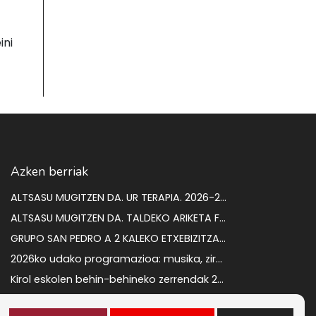
ini
Azken berriak
ALTSASU MUGITZEN DA. UR TERAPIA. 2026-2027 IKASTURTEA
ALTSASU MUGITZEN DA. TALDEKO ARIKETA FISIKOA 2026-2027 IKASTURTEA
GRUPO SAN PEDRO A 2 KALEKO ETXEBIZITZAREN ENKANTEA
2026ko udako programazioa: musika, zirkua eta kultura kalean gozatzeko
Kirol eskolen behin-behineko zerrendak 2026-2027
ZORTZI LANGABETU KONTRATATZEKO PROZESUA. BEHIN BETIKO EMAITZAK