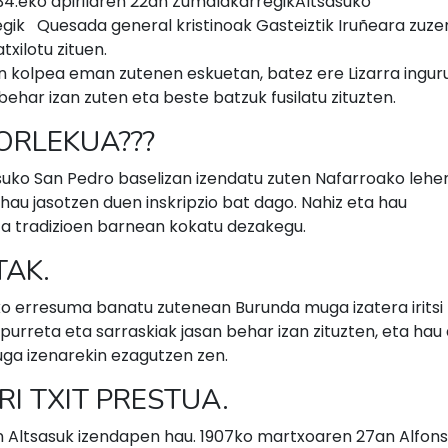
1834.eko apirilaren 22an ZumalakarregikAltsasuko
gik Quesada general kristinoak Gasteiztik Iruñeara zuze
xilotu zituen.
en kolpea eman zutenen eskuetan, batez ere Lizarra ingur
behar izan zuten eta beste batzuk fusilatu zituzten.
ORLEKUA???
asuko San Pedro baselizan izendatu zuten Nafarroako lehe
 hau jasotzen duen inskripzio bat dago. Nahiz eta hau
ta tradizioen barnean kokatu dezakegu.
TAK.
 erresuma banatu zutenean Burunda muga izatera iritsi 
urreta eta sarraskiak jasan behar izan zituzten, eta hau
ga izenarekin ezagutzen zen.
RI TXIT PRESTUA.
 Altsasuk izendapen hau. 1907ko martxoaren 27an Alfonso