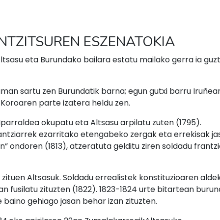
NTZITSUREN ESZENATOKIA
tsasu eta Burundako bailara estatu mailako gerra ia guzt
uman sartu zen Burundatik barna; egun gutxi barru Iruñea
Koroaren parte izatera heldu zen.
parraldea okupatu eta Altsasu arpilatu zuten (1795).
antziarrek ezarritako etengabeko zergak eta errekisak ja
n” ondoren (1813), atzeratuta gelditu ziren soldadu frantz
zituen Altsasuk. Soldadu errealistek konstituzioaren alde
 fusilatu zituzten (1822). 1823-1824 urte bitartean buru
e baino gehiago jasan behar izan zituzten.