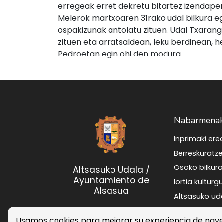
erregeak erret dekretu bitartez izendape
Melerok martxoaren 31rako udal bilkura e
ospakizunak antolatu zituen. Udal Txarang
zituen eta arratsaldean, leku berdinean, h
Pedroetan egin ohi den modura.
Nabarmena
Inprimaki er
Osoko bilkur
Altsasuko Udala /
Ayuntamiento de
Iortia kultur
Alsasua
Atabo
Usamos cookies para mejorar su experiencia de nav