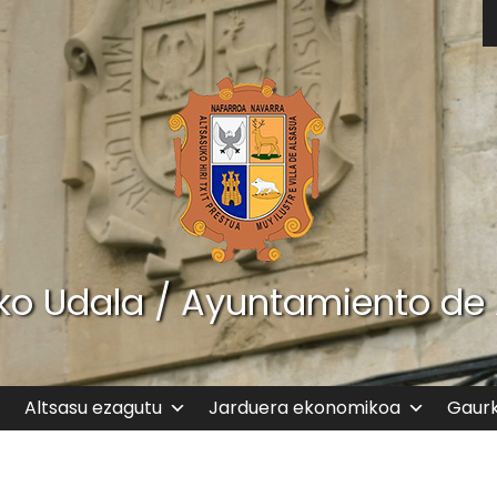
ko Udala / Ayuntamiento de
Altsasu ezagutu
Jarduera ekonomikoa
Gaur