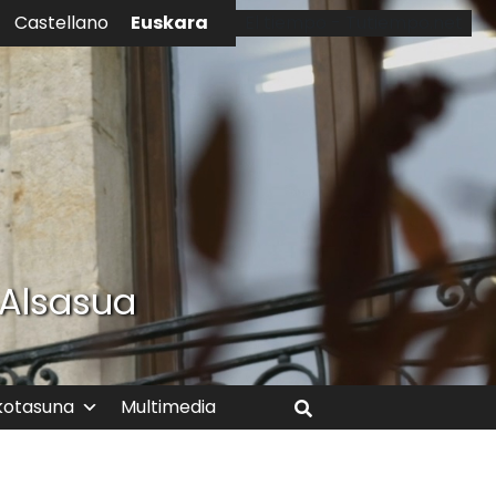
Euskara
Castellano
El tiempo - Tutiempo.net
 Alsasua
kotasuna
Multimedia
Bilatu