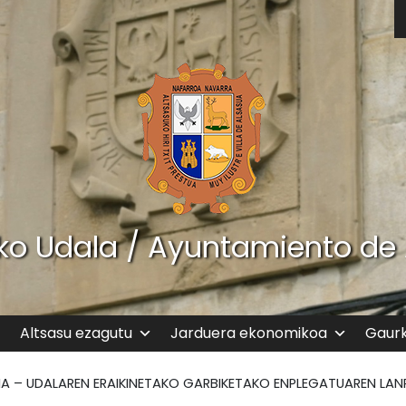
ko Udala / Ayuntamiento de
Altsasu ezagutu
Jarduera ekonomikoa
Gaur
IA – UDALAREN ERAIKINETAKO GARBIKETAKO ENPLEGATUAREN LA