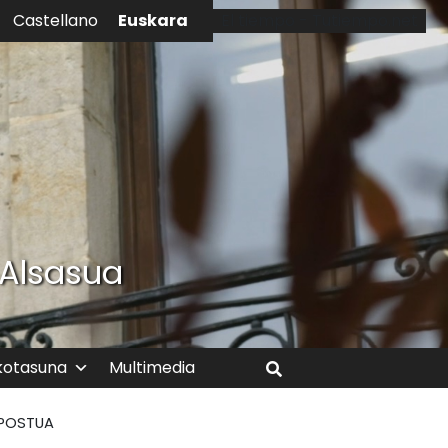
Euskara
Castellano
El tiempo - Tutiempo.net
 Alsasua
kotasuna
Multimedia
Bilatu
NPOSTUA