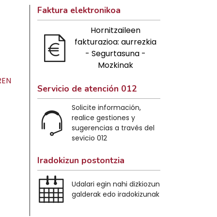
Faktura elektronikoa
Hornitzaileen
fakturazioa: aurrezkia
- Segurtasuna -
Mozkinak
REN
Servicio de atención 012
Solicite información,
realice gestiones y
sugerencias a través del
sevicio 012
Iradokizun postontzia
Udalari egin nahi dizkiozun
galderak edo iradokizunak