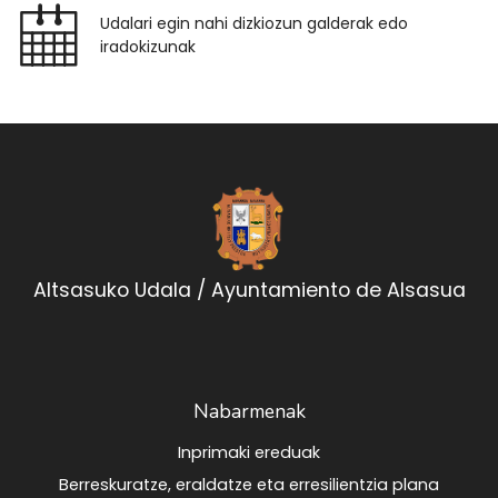
Udalari egin nahi dizkiozun galderak edo
iradokizunak
Altsasuko Udala / Ayuntamiento de Alsasua
Nabarmenak
Inprimaki ereduak
Berreskuratze, eraldatze eta erresilientzia plana