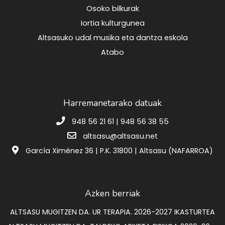
Osoko bilkurak
Iortia kulturgunea
Altsasuko udal musika eta dantza eskola
Atabo
Harremanetarako datuak
948 56 21 61 | 948 56 38 55
altsasu@altsasu.net
García Ximénez 36 | P.K. 31800 | Altsasu (NAFARROA)
Azken berriak
ALTSASU MUGITZEN DA. UR TERAPIA. 2026-2027 IKASTURTEA