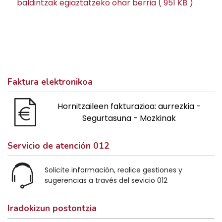
baldintzak egiaztatzeko ohar berria ( 951 KB )
Faktura elektronikoa
Hornitzaileen fakturazioa: aurrezkia -
Segurtasuna - Mozkinak
Servicio de atención 012
Solicite información, realice gestiones y
sugerencias a través del sevicio 012
Iradokizun postontzia