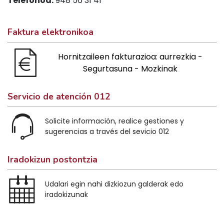
Telefonoa:
948 56 31 41
Faktura elektronikoa
Hornitzaileen fakturazioa: aurrezkia -
Segurtasuna - Mozkinak
Servicio de atención 012
Solicite información, realice gestiones y
sugerencias a través del sevicio 012
Iradokizun postontzia
Udalari egin nahi dizkiozun galderak edo
iradokizunak