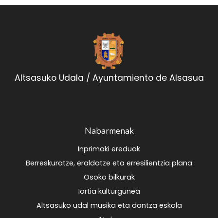
Altsasuko Udala / Ayuntamiento de Alsasua
Nabarmenak
Inprimaki ereduak
Berreskuratze, eraldatze eta erresilientzia plana
Osoko bilkurak
Iortia kulturgunea
Altsasuko udal musika eta dantza eskola