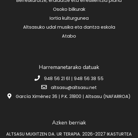
Berreskuratze, eraldatze eta erresilientzia plana
Osoko bilkurak
Iortia kulturgunea
Altsasuko udal musika eta dantza eskola
Atabo
Harremanetarako datuak
948 56 21 61 | 948 56 38 55
altsasu@altsasu.net
García Ximénez 36 | P.K. 31800 | Altsasu (NAFARROA)
Azken berriak
ALTSASU MUGITZEN DA. UR TERAPIA. 2026-2027 IKASTURTEA