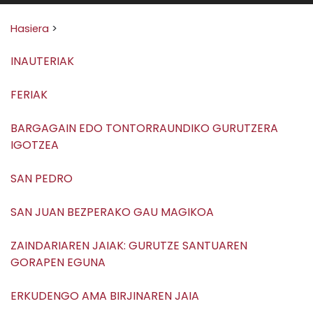
Search for:
Hasiera
>
INAUTERIAK
FERIAK
BARGAGAIN EDO TONTORRAUNDIKO GURUTZERA
IGOTZEA
SAN PEDRO
SAN JUAN BEZPERAKO GAU MAGIKOA
ZAINDARIAREN JAIAK: GURUTZE SANTUAREN
GORAPEN EGUNA
ERKUDENGO AMA BIRJINAREN JAIA