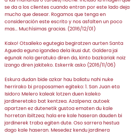
se da a los clientes cuando entran por este lado deja
mucho que desear. Rogamos que tenga en
consideración este escrito y nos asfalten un poco
mas… Muchísimas gracias. (2016/12/01)
Kaixo! Otsaileko egutegia begiratzen aurten Santa
Agueda eguna igandea dela ikusi dut. Galdera jai
egunak nola geratuko diren da, kinto bazkariak noiz
izango diren jakiteko. Eskerrik asko (2016/11/06)
Eskura dudan bide azkar hau baliatu nahi nuke
herrirako bi proposamen egiteko: 1. San Juan eta
Isidoro Melero kaleak lotzen duen kaleko
jardineretako bat kentzea. Azalpena: autoek
apartzen ez dutenetik gustoa ematen du kale
horretan ibiltzea; hala ere kale haseran dauden bi
jardinerek traba egiten dute. Oso sarrera hestua
dago kale haseran. Mesedez kendu jardinera