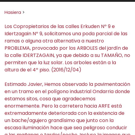
Search for:
Hasiera
>
Los Copropietarios de las calles Erkuden Nº 9 e
Idertzagain Nº 9, solicitamos una poda parcial de las
ramas o alguna otra alternativa a nuestro
PROBLEMA, provocado por los ARBOLES del jardín de
la calle IDERTZAGAIN, ya que debido a su TAMAÑO, no
permiten que la luz solar. Los arboles están a la
altura de el 4º piso. (2016/12/04)
Estimado Javier, Hemos observado la pavimentación
en un tramo en el polígono industrial Ondarria donde
estamos sitos, cosa que agradecemos
enormemente. Pero la carretera hacia ARFE está
extremadamente deteriorada con la existencia de
un bache/agujero grandísimo que junto con la
escasa iluminación hace que sea peligroso conducir
a las mañanas o tardes/noche. Incluso la imagen que