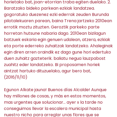
horietako bat, joan-etorrian traba egiten duelako. 2.
Baratzako bideko parkean ezkiak landatzea.
gogoratuko duezenez ezki ederrak zeuden Burunda
pilotalekuaren parean, baina Trena jartzeko 2010ean
errotik moztu zituzten. Geroztik parkeko parte
horretan hutsune nabaria dago. 2010ean bizilagun
batzuek eskaria egin genuen udalean, atzera, ezkiak
eta porte ederreko zuhaitzak landatzeko. Ahaleginak
egin diren arren oraindik ez dago gune hori edertuko
duen zuhaitz gazteterik. baliatu negua lauzpabost
zuahitz eder landatzeko. Bi proposamen horiek
aintzat hartuko dituzuelako, agur bero bat,
(2016/11/10)
Egunon Alkate jauna! Buenos días Alcalde! Aunque
hay millones de cosas, y más en estos momentos,
mas urgentes que solucionar… ayer x la tarde no
conseguimos llevar la escalera municipal hasta
nuestro nicho para arreglar unas flores que se