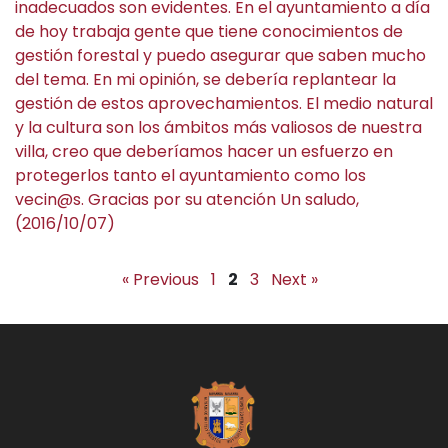
inadecuados son evidentes. En el ayuntamiento a día
de hoy trabaja gente que tiene conocimientos de
gestión forestal y puedo asegurar que saben mucho
del tema. En mi opinión, se debería replantear la
gestión de estos aprovechamientos. El medio natural
y la cultura son los ámbitos más valiosos de nuestra
villa, creo que deberíamos hacer un esfuerzo en
protegerlos tanto el ayuntamiento como los
vecin@s. Gracias por su atención Un saludo,
(2016/10/07)
« Previous
1
2
3
Next »