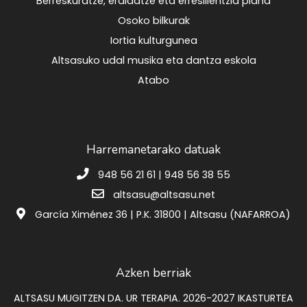
Berreskuratze, eraldatze eta erresilientzia plana
Osoko bilkurak
Iortia kulturgunea
Altsasuko udal musika eta dantza eskola
Atabo
Harremanetarako datuak
948 56 21 61 | 948 56 38 55
altsasu@altsasu.net
García Ximénez 36 | P.K. 31800 | Altsasu (NAFARROA)
Azken berriak
ALTSASU MUGITZEN DA. UR TERAPIA. 2026-2027 IKASTURTEA