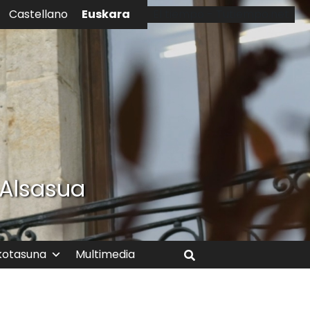
Euskara
Castellano
El tiempo - Tutiempo.net
 Alsasua
kotasuna
Multimedia
Bilatu