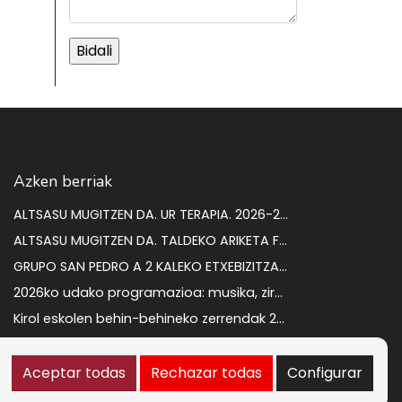
Azken berriak
ALTSASU MUGITZEN DA. UR TERAPIA. 2026-2027 IKASTURTEA
ALTSASU MUGITZEN DA. TALDEKO ARIKETA FISIKOA 2026-2027 IKASTURTEA
GRUPO SAN PEDRO A 2 KALEKO ETXEBIZITZAREN ENKANTEA
2026ko udako programazioa: musika, zirkua eta kultura kalean gozatzeko
Kirol eskolen behin-behineko zerrendak 2026-2027
ZORTZI LANGABETU KONTRATATZEKO PROZESUA. BEHIN BETIKO EMAITZAK
Aceptar todas
Rechazar todas
Configurar
Informazioaren segurtasun-politika