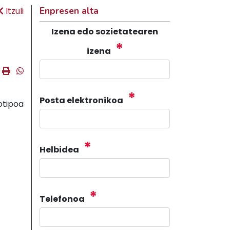
Enpresen alta
Itzuli
Izena edo sozietatearen
*
izena
ook
ter
mail
Imprimir
Whatsapp
*
Posta elektronikoa
*
Helbidea
*
Telefonoa