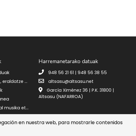
k
Harremanetarako datuak
eduak
948 56 21 61 | 948 56 38 55
Berreskuratze, eraldatze eta erresilientzia plana
altsasu@altsasu.net
ak
García Ximénez 36 | P.K. 31800 |
Altsasu (NAFARROA)
gunea
Altsasuko udal musika eta dantza eskola
egación en nuestra web, para mostrarle contenidos
ruzko Politika
Erabilerreztasuna
Iradokizun postontzia