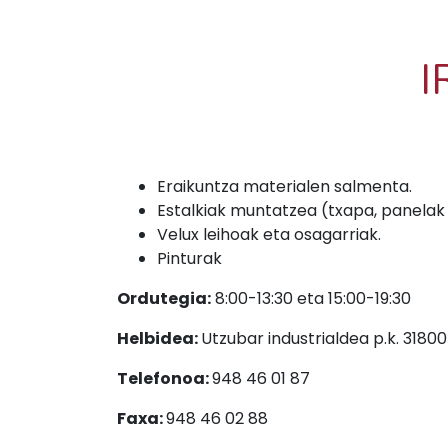
I
Eraikuntza materialen salmenta.
Estalkiak muntatzea (txapa, panelak e
Velux leihoak eta osagarriak.
Pinturak
Ordutegia:
8:00-13:30 eta 15:00-19:30
Helbidea:
Utzubar industrialdea p.k. 318
Telefonoa:
948 46 01 87
Faxa:
948 46 02 88