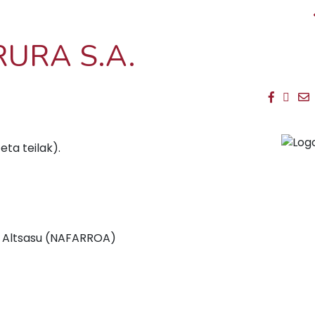
RURA S.A.
Faceb
Twit
E
ta teilak).
00 Altsasu (NAFARROA)