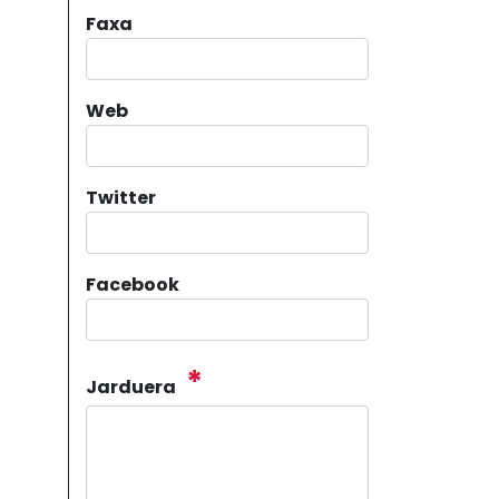
Faxa
Web
Twitter
Facebook
*
Jarduera