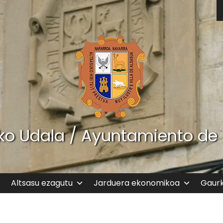
ko Udala / Ayuntamiento de
Altsasu ezagutu
Jarduera ekonomikoa
Gaur