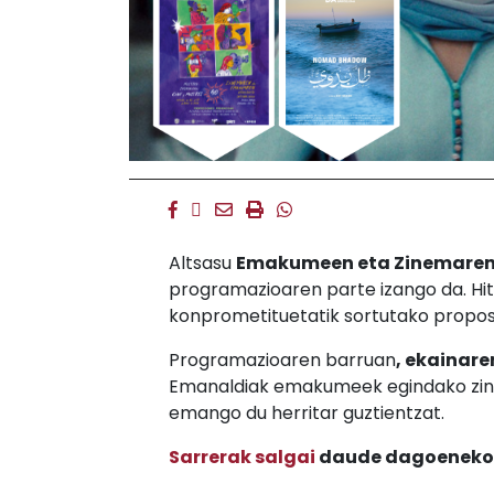
Facebook
Twitter
Email
Imprimir
Whatsapp
Altsasu
Emakumeen eta Zinemaren N
programazioaren parte izango da. Hit
konprometituetatik sortutako propos
Programazioaren barruan
, ekainare
Emanaldiak emakumeek egindako zine
emango du herritar guztientzat.
Sarrerak salgai
daude dagoeneko