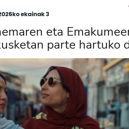
2026ko ekainak 3
inemaren eta Emakumee
kusketan parte hartuko 