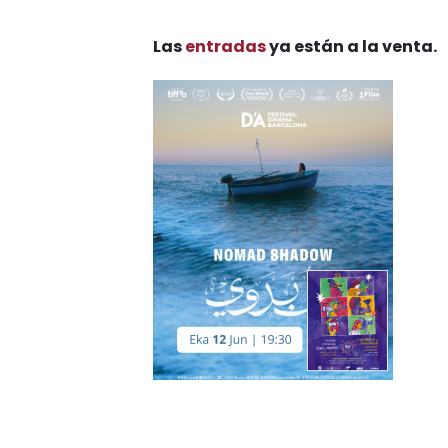
Las
entradas
ya están a la venta.