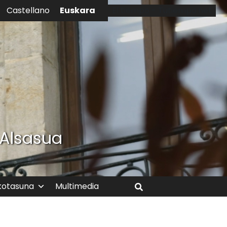
Euskara
Castellano
El tiempo - Tutiempo.net
 Alsasua
kotasuna
Multimedia
Bilatu