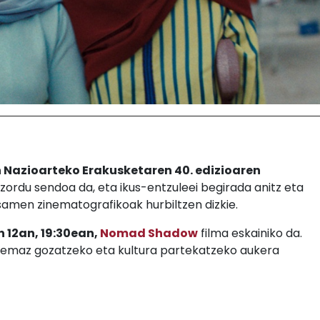
azioarteko Erakusketaren 40. edizioaren
zordu sendoa da, eta ikus-entzuleei begirada anitz eta
amen zinematografikoak hurbiltzen dizkie.
n 12an, 19:30ean,
Nomad Shadow
filma eskainiko da.
maz gozatzeko eta kultura partekatzeko aukera