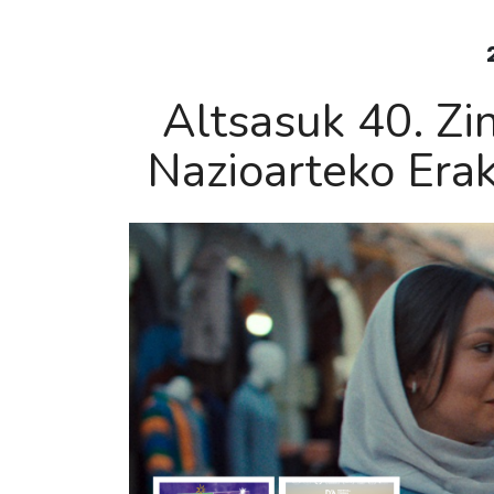
Altsasuk 40. Z
Nazioarteko Era