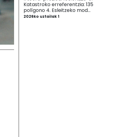
Katastroko erreferentzia: 135
polígono 4. Esleitzeko mod...
2026ko uztailak 1