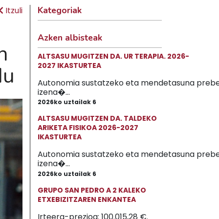
Kategoriak
Itzuli
Azken albisteak
n
ALTSASU MUGITZEN DA. UR TERAPIA. 2026-
2027 IKASTURTEA
du
Autonomia sustatzeko eta mendetasuna prebe
izena�...
2026ko uztailak 6
ALTSASU MUGITZEN DA. TALDEKO
ARIKETA FISIKOA 2026-2027
IKASTURTEA
Autonomia sustatzeko eta mendetasuna prebe
izena�...
2026ko uztailak 6
GRUPO SAN PEDRO A 2 KALEKO
ETXEBIZITZAREN ENKANTEA
Irteera-prezioa: 100.015,28 €.