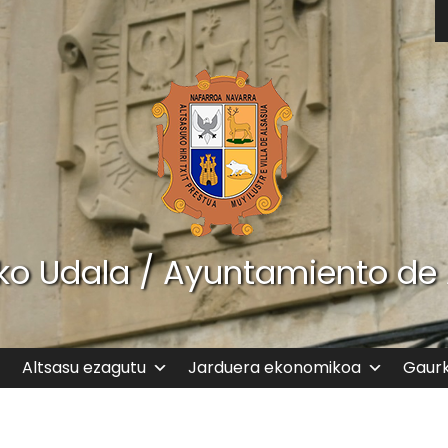
ko Udala / Ayuntamiento de
Altsasu ezagutu
Jarduera ekonomikoa
Gaur