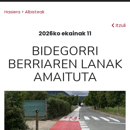
Search for:
Hasiera
>
Albisteak
Itzuli
2026ko ekainak 11
BIDEGORRI
BERRIAREN LANAK
AMAITUTA