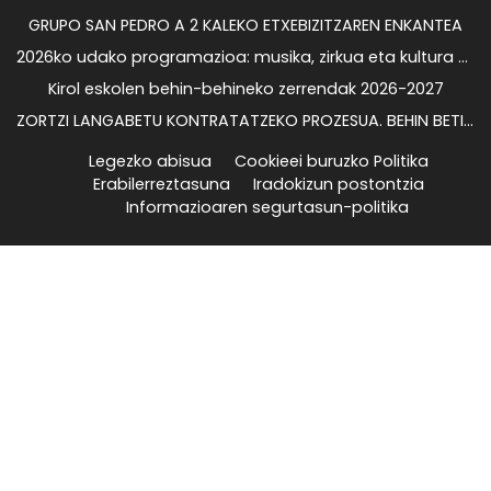
GRUPO SAN PEDRO A 2 KALEKO ETXEBIZITZAREN ENKANTEA
2026ko udako programazioa: musika, zirkua eta kultura kalean gozatzeko
Kirol eskolen behin-behineko zerrendak 2026-2027
ZORTZI LANGABETU KONTRATATZEKO PROZESUA. BEHIN BETIKO EMAITZAK
Legezko abisua
Cookieei buruzko Politika
Erabilerreztasuna
Iradokizun postontzia
Informazioaren segurtasun-politika