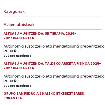
Kategoriak
Azken albisteak
ALTSASU MUGITZEN DA. UR TERAPIA. 2026-
2027 IKASTURTEA
Autonomia sustatzeko eta mendetasuna prebenitzeko 
izena�...
2026ko uztailak 6
ALTSASU MUGITZEN DA. TALDEKO ARIKETA FISIKOA 2026-
2027 IKASTURTEA
Autonomia sustatzeko eta mendetasuna prebenitzeko 
izena�...
2026ko uztailak 6
GRUPO SAN PEDRO A 2 KALEKO ETXEBIZITZAREN
ENKANTEA