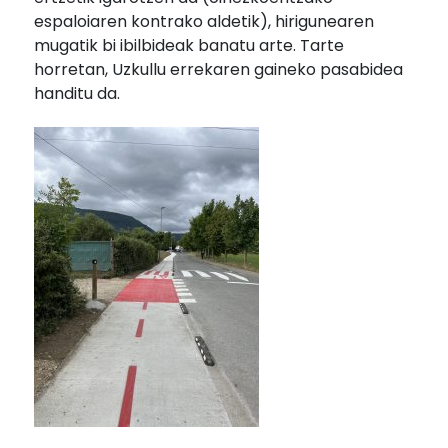
espaloiaren kontrako aldetik), hirigunearen
mugatik bi ibilbideak banatu arte. Tarte
horretan, Uzkullu errekaren gaineko pasabidea
handitu da.