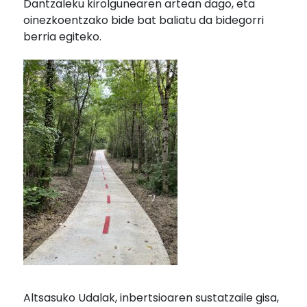
Dantzaleku kirolgunearen artean dago, eta
oinezkoentzako bide bat baliatu da bidegorri
berria egiteko.
Altsasuko Udalak, inbertsioaren sustatzaile gisa,