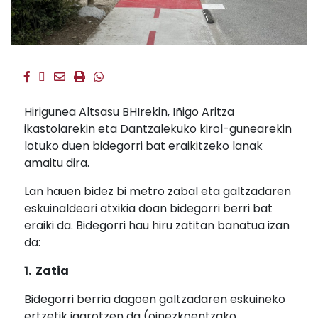
Facebook
Twitter
Email
Imprimir
Whatsapp
Hirigunea Altsasu BHIrekin, Iñigo Aritza
ikastolarekin eta Dantzalekuko kirol-gunearekin
lotuko duen bidegorri bat eraikitzeko lanak
amaitu dira.
Lan hauen bidez bi metro zabal eta galtzadaren
eskuinaldeari atxikia doan bidegorri berri bat
eraiki da. Bidegorri hau hiru zatitan banatua izan
da:
1. Zatia
Bidegorri berria dagoen galtzadaren eskuineko
ertzetik igarotzen da (oinezkoentzako