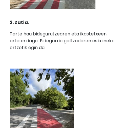
2. Zatia.
Tarte hau bidegurutzearen eta ikastetxeen
artean dago. Bidegorria galtzadaren eskuineko
ertzetik egin da.