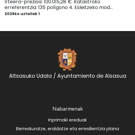
Irteera-prezioa: 100.015,28 €. Katastroko
erreferentzia: 135 polígono 4. Esleitzeko mod...
2026ko uztailak 1
Altsasuko Udala / Ayuntamiento de Alsasua
Nabarmenak
Inprimaki ereduak
Berreskuratze, eraldatze eta erresilientzia plana