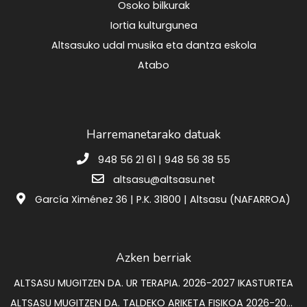
Osoko bilkurak
Iortia kulturgunea
Altsasuko udal musika eta dantza eskola
Atabo
Harremanetarako datuak
948 56 21 61 | 948 56 38 55
altsasu@altsasu.net
García Ximénez 36 | P.K. 31800 | Altsasu (NAFARROA)
Azken berriak
ALTSASU MUGITZEN DA. UR TERAPIA. 2026-2027 IKASTURTEA
ALTSASU MUGITZEN DA. TALDEKO ARIKETA FISIKOA 2026-2027 IKASTURTEA