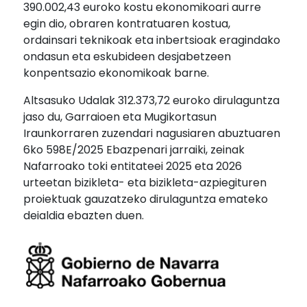
390.002,43 euroko kostu ekonomikoari aurre
egin dio, obraren kontratuaren kostua,
ordainsari teknikoak eta inbertsioak eragindako
ondasun eta eskubideen desjabetzeen
konpentsazio ekonomikoak barne.
Altsasuko Udalak 312.373,72 euroko dirulaguntza
jaso du, Garraioen eta Mugikortasun
Iraunkorraren zuzendari nagusiaren abuztuaren
6ko 598E/2025 Ebazpenari jarraiki, zeinak
Nafarroako toki entitateei 2025 eta 2026
urteetan bizikleta- eta bizikleta-azpiegituren
proiektuak gauzatzeko dirulaguntza emateko
deialdia ebazten duen.