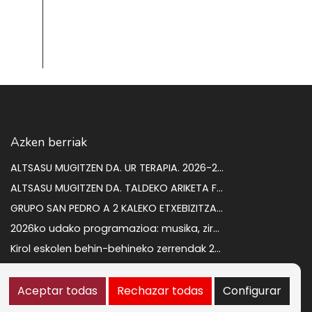
Azken berriak
ALTSASU MUGITZEN DA. UR TERAPIA. 2026-2027 IKASTURTEA
ALTSASU MUGITZEN DA. TALDEKO ARIKETA FISIKOA 2026-2027 IKASTURTEA
GRUPO SAN PEDRO A 2 KALEKO ETXEBIZITZAREN ENKANTEA
2026ko udako programazioa: musika, zirkua eta kultura kalean gozatzeko
Kirol eskolen behin-behineko zerrendak 2026-2027
ZORTZI LANGABETU KONTRATATZEKO PROZESUA. BEHIN BETIKO EMAITZAK
Aceptar todas
Rechazar todas
Configurar
Informazioaren segurtasun-politika