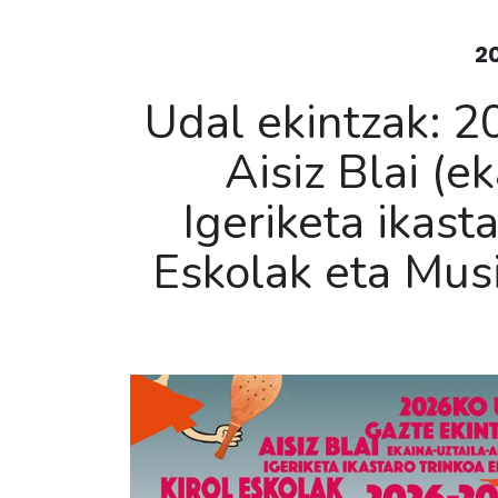
2
Udal ekintzak: 2
Aisiz Blai (e
Igeriketa ikasta
Eskolak eta Mus