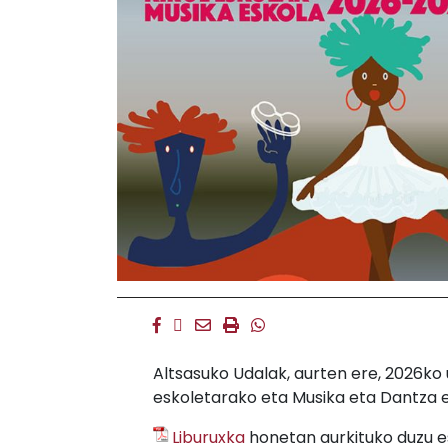
Facebook
Twitter
Email
Imprimir
Whatsapp
Altsasuko Udalak, aurten ere, 2026ko
eskoletarako eta Musika eta Dantza e
Liburuxka
honetan aurkituko duzu e