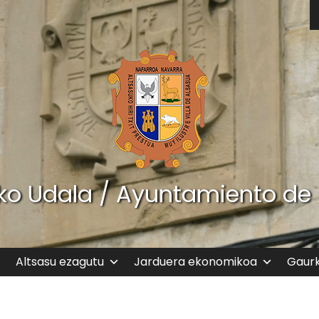
ko Udala / Ayuntamiento de
Altsasu ezagutu
Jarduera ekonomikoa
Gaur