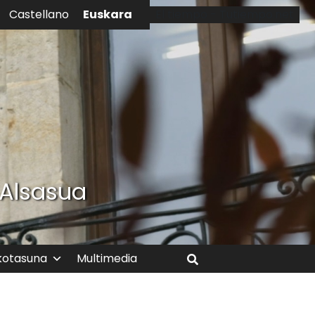
Euskara
Castellano
El tiempo - Tutiempo.net
 Alsasua
kotasuna
Multimedia
Bilatu