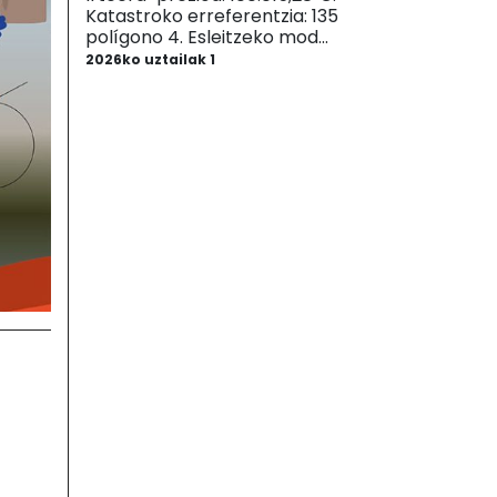
Katastroko erreferentzia: 135
polígono 4. Esleitzeko mod...
2026ko uztailak 1