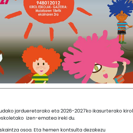
 udako jardueretarako eta 2026-2027ko ikasurterako kirol
skoletako izen-ematea ireki du.
skaintza osoa. Eta hemen kontsulta dezakezu