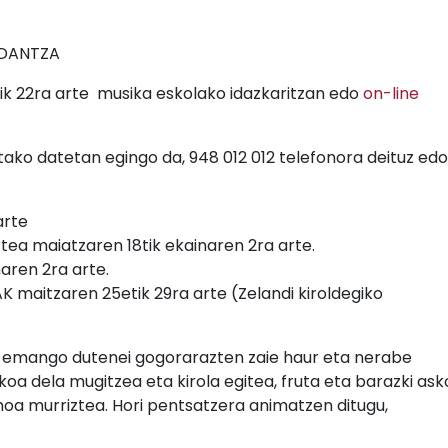
 DANTZA
tik 22ra arte musika eskolako idazkaritzan edo
on-line
tako datetan egingo da, 948 012 012 telefonora deituz edo
arte
ea maiatzaren 18tik ekainaren 2ra arte.
aren 2ra arte.
maitzaren 25etik 29ra arte (Zelandi kiroldegiko
 emango dutenei gogorarazten zaie haur eta nerabe
oa dela mugitzea eta kirola egitea, fruta eta barazki ask
oa murriztea. Hori pentsatzera animatzen ditugu,