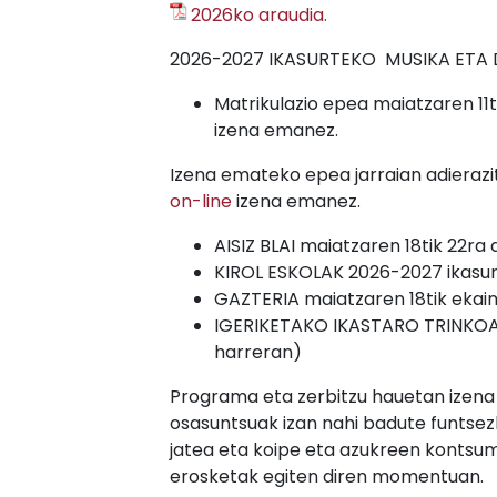
2026ko araudia.
2026-2027 IKASURTEKO MUSIKA ETA
Matrikulazio epea maiatzaren 11
izena emanez.
Izena emateko epea jarraian adierazi
on-line
izena emanez.
AISIZ BLAI maiatzaren 18tik 22ra 
KIROL ESKOLAK 2026-2027 ikasurt
GAZTERIA maiatzaren 18tik ekain
IGERIKETAKO IKASTARO TRINKOAK 
harreran)
Programa eta zerbitzu hauetan izena
osasuntsuak izan nahi badute funtsezk
jatea eta koipe eta azukreen kontsum
erosketak egiten diren momentuan.