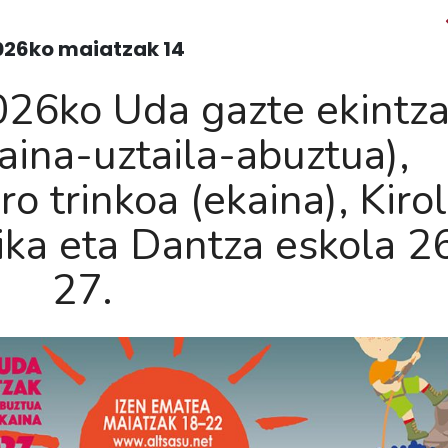
026ko maiatzak 14
026ko Uda gazte ekintza
kaina-uztaila-abuztua),
ro trinkoa (ekaina), Kirol
ika eta Dantza eskola 2
27.