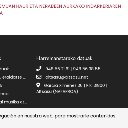
REMUAN HAUR ETA NERABEEN AURKAKO INDARKERIAREN
A
k
Harremanetarako datuak
eduak
948 56 21 61 | 948 56 38 55
Berreskuratze, eraldatze eta erresilientzia plana
altsasu@altsasu.net
ak
García Ximénez 36 | P.K. 31800 |
Altsasu (NAFARROA)
gunea
Altsasuko udal musika eta dantza eskola
egación en nuestra web, para mostrarle contenidos
ruzko Politika
Erabilerreztasuna
Iradokizun postontzia