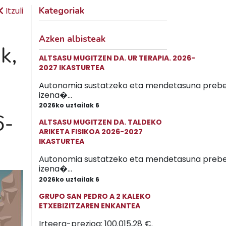
Kategoriak
Itzuli
Azken albisteak
k,
ALTSASU MUGITZEN DA. UR TERAPIA. 2026-
2027 IKASTURTEA
Autonomia sustatzeko eta mendetasuna prebe
izena�...
2026ko uztailak 6
6-
ALTSASU MUGITZEN DA. TALDEKO
ARIKETA FISIKOA 2026-2027
IKASTURTEA
Autonomia sustatzeko eta mendetasuna prebe
izena�...
2026ko uztailak 6
GRUPO SAN PEDRO A 2 KALEKO
ETXEBIZITZAREN ENKANTEA
Irteera-prezioa: 100.015,28 €.