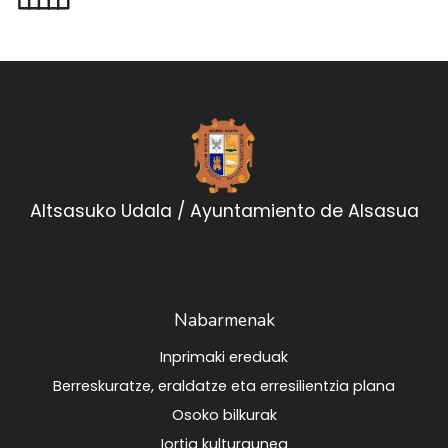
Altsasuko Udala / Ayuntamiento de Alsasua
Nabarmenak
Inprimaki ereduak
Berreskuratze, eraldatze eta erresilientzia plana
Osoko bilkurak
Iortia kulturgunea