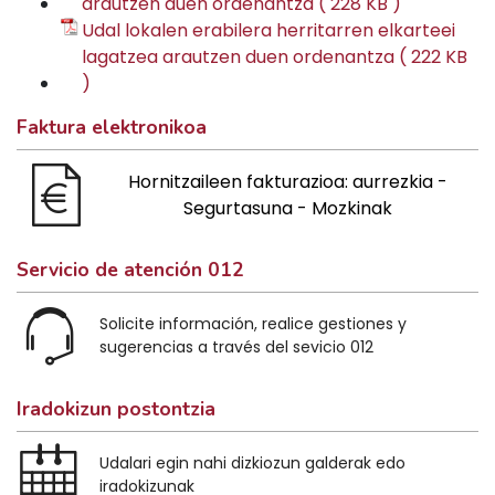
arautzen duen ordenantza ( 228 KB )
Udal lokalen erabilera herritarren elkarteei
lagatzea arautzen duen ordenantza ( 222 KB
)
Faktura elektronikoa
Hornitzaileen fakturazioa: aurrezkia -
Segurtasuna - Mozkinak
Servicio de atención 012
Solicite información, realice gestiones y
sugerencias a través del sevicio 012
Iradokizun postontzia
Udalari egin nahi dizkiozun galderak edo
iradokizunak