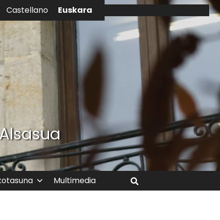
Euskara
Castellano
El tiempo - Tutiempo.net
 Alsasua
kotasuna
Multimedia
Bilatu