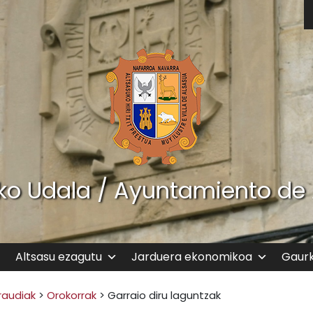
ko Udala / Ayuntamiento de
Altsasu ezagutu
Jarduera ekonomikoa
Gaur
raudiak
>
Orokorrak
>
Garraio diru laguntzak