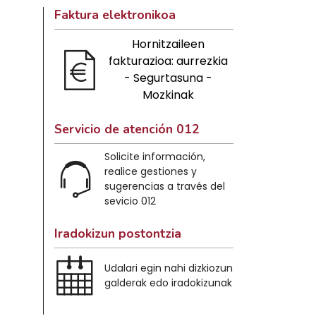
Faktura elektronikoa
Hornitzaileen
fakturazioa: aurrezkia
- Segurtasuna -
Mozkinak
Servicio de atención 012
Solicite información,
realice gestiones y
sugerencias a través del
sevicio 012
Iradokizun postontzia
Udalari egin nahi dizkiozun
galderak edo iradokizunak