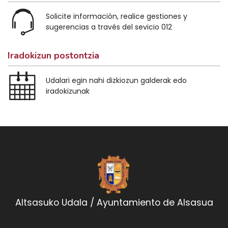
Solicite información, realice gestiones y
sugerencias a través del sevicio 012
Iradokizun postontzia
Udalari egin nahi dizkiozun galderak edo
iradokizunak
Altsasuko Udala / Ayuntamiento de Alsasua