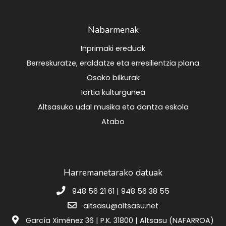
Nabarmenak
Inprimaki ereduak
Berreskuratze, eraldatze eta erresilientzia plana
Osoko bilkurak
Iortia kulturgunea
Altsasuko udal musika eta dantza eskola
Atabo
Harremanetarako datuak
948 56 21 61 | 948 56 38 55
altsasu@altsasu.net
García Ximénez 36 | P.K. 31800 | Altsasu (NAFARROA)