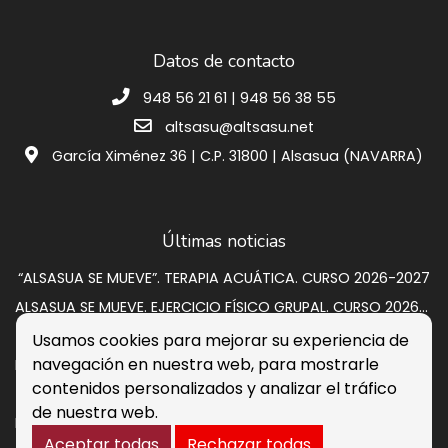
Datos de contacto
948 56 21 61 | 948 56 38 55
altsasu@altsasu.net
García Ximénez 36 | C.P. 31800 | Alsasua (NAVARRA)
Últimas noticias
“ALSASUA SE MUEVE”. TERAPIA ACUÁTICA. CURSO 2026-2027
ALSASUA SE MUEVE. EJERCICIO FÍSICO GRUPAL. CURSO 2026-2027
SUBASTA VIVIENDA EN CALLE GRUPO SAN PEDRO A 2
Usamos cookies para mejorar su experiencia de
navegación en nuestra web, para mostrarle
Programación de verano 2026: música, circo y cultura para disfrutar en la calle
contenidos personalizados y analizar el tráfico
Listados provisionales escuelas deportivas 2026-2027
de nuestra web.
PROCESO DE CONTRATACIÓN DE OCHO PERSONAS DESEMPLEADAS. RESULTADOS DEFINITIVOS
Aceptar todas
Rechazar todas