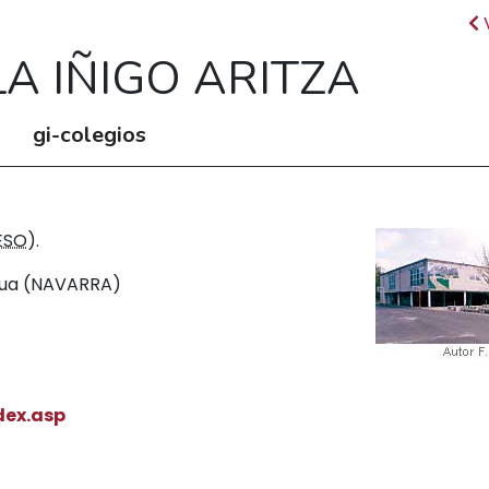
A IÑIGO ARITZA
gi-colegios
ESO
).
asua (NAVARRA)
dex.asp