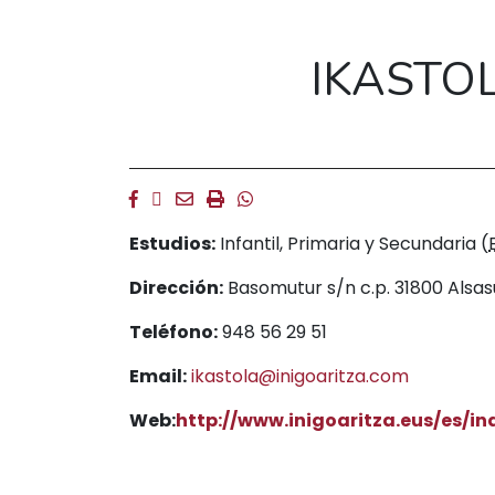
IKASTOL
Facebook
Twitter
Email
Imprimir
Whatsapp
Estudios:
Infantil, Primaria y Secundaria (
Dirección:
Basomutur s/n c.p. 31800 Als
Teléfono:
948 56 29 51
Email:
ikastola@inigoaritza.com
Web:
http://www.inigoaritza.eus/es/in