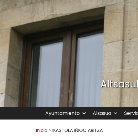
Ir al contenido
Altsasu
Ayuntamiento
Alsasua
Servi
Buscar:
Inicio
>
IKASTOLA IÑIGO ARITZA