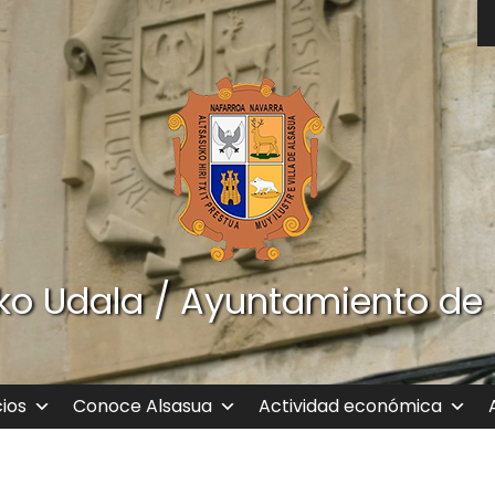
ko Udala / Ayuntamiento de
cios
Conoce Alsasua
Actividad económica