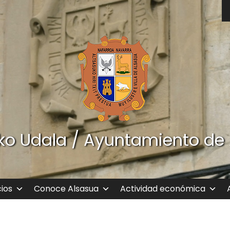
ko Udala / Ayuntamiento de
cios
Conoce Alsasua
Actividad económica