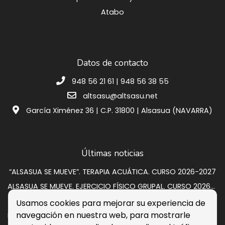
Atabo
Datos de contacto
948 56 21 61 | 948 56 38 55
altsasu@altsasu.net
García Ximénez 36 | C.P. 31800 | Alsasua (NAVARRA)
Últimas noticias
“ALSASUA SE MUEVE”. TERAPIA ACUÁTICA. CURSO 2026-2027
ALSASUA SE MUEVE. EJERCICIO FÍSICO GRUPAL. CURSO 2026-2027
SUBASTA VIVIENDA EN CALLE GRUPO SAN PEDRO A 2
Usamos cookies para mejorar su experiencia de
navegación en nuestra web, para mostrarle
Programación de verano 2026: música, circo y cultura para disfrutar en la calle