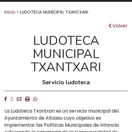
Buscar:
Inicio
>
LUDOTECA MUNICIPAL TXANTXARI
Volver
LUDOTECA
MUNICIPAL
TXANTXARI
Servicio ludoteca
Facebook
Twitter
Email
Imprimir
Whatsapp
La Ludoteca Txantxari es un servicio municipal del
Ayuntamiento de Altsasu cuyo objetivo es
implementar las Políticas Municipales de Infancia