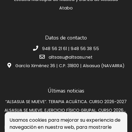
Atabo
Datos de contacto
948 56 21 61 | 948 56 38 55
altsasu@altsasu.net
García Ximénez 36 | C.P. 31800 | Alsasua (NAVARRA)
Últimas noticias
“ALSASUA SE MUEVE”. TERAPIA ACUÁTICA. CURSO 2026-2027
ALSASUA SE MUEVE. EJERCICIO FÍSICO GRUPAL. CURSO 2026-2027
SUBASTA VIVIENDA EN CALLE GRUPO SAN PEDRO A 2
Usamos cookies para mejorar su experiencia de
navegación en nuestra web, para mostrarle
Programación de verano 2026: música, circo y cultura para disfrutar en la calle