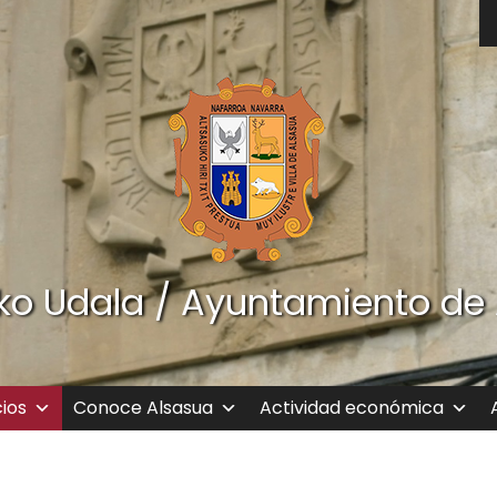
ko Udala / Ayuntamiento de
cios
Conoce Alsasua
Actividad económica