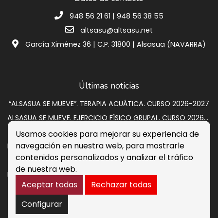
948 56 21 61 | 948 56 38 55
altsasu@altsasu.net
García Ximénez 36 | C.P. 31800 | Alsasua (NAVARRA)
Últimas noticias
“ALSASUA SE MUEVE”. TERAPIA ACUÁTICA. CURSO 2026-2027
ALSASUA SE MUEVE. EJERCICIO FÍSICO GRUPAL. CURSO 2026-2027
SUBASTA VIVIENDA EN CALLE GRUPO SAN PEDRO A 2
Usamos cookies para mejorar su experiencia de
navegación en nuestra web, para mostrarle
Programación de verano 2026: música, circo y cultura para disfrutar en la calle
contenidos personalizados y analizar el tráfico
Listados provisionales escuelas deportivas 2026-2027
de nuestra web.
PROCESO DE CONTRATACIÓN DE OCHO PERSONAS DESEMPLEADAS. RESULTADOS DEFINITIVOS
Aceptar todas
Rechazar todas
Aviso legal
Política de Cookies
Accesibilidad
Buzón de sugerencias
Configurar
Política de Seguridad de la Información