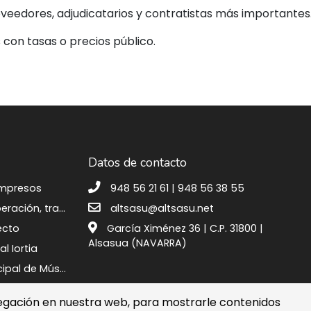
oveedores, adjudicatarios y contratistas más importantes
s con tasas o precios público.
Datos de contacto
Impresos
948 56 21 61 | 948 56 38 55
Plan de recuperación, transformación y resiliencia
altsasu@altsasu.net
ecto
García Ximénez 36 | C.P. 31800 |
Alsasua (NAVARRA)
l Iortia
Escuela Municipal de Música y Danza de Alsasua
egación en nuestra web, para mostrarle contenidos