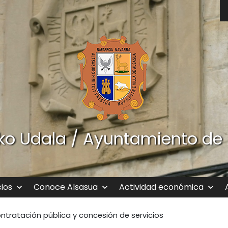
ko Udala / Ayuntamiento de
cios
Conoce Alsasua
Actividad económica
ntratación pública y concesión de servicios