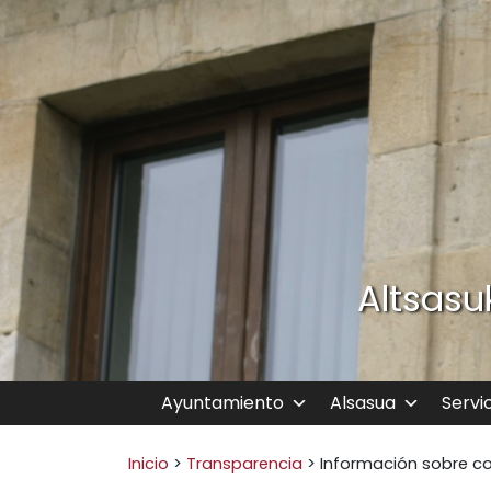
Ir al contenido
Altsasu
Ayuntamiento
Alsasua
Servi
Buscar:
Inicio
>
Transparencia
>
Información sobre co