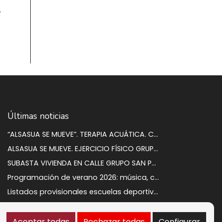
.
Últimas noticias
“ALSASUA SE MUEVE”. TERAPIA ACUÁTICA. CURSO 2026-2027
ALSASUA SE MUEVE. EJERCICIO FÍSICO GRUPAL. CURSO 2026-2027
SUBASTA VIVIENDA EN CALLE GRUPO SAN PEDRO A 2
Programación de verano 2026: música, circo y cultura para disfrutar en la calle
Listados provisionales escuelas deportivas 2026-2027
PROCESO DE CONTRATACIÓN DE OCHO PERSONAS DESEMPLEADAS. RESULTADOS DEFINITIVOS
Aceptar todas
Rechazar todas
Configurar